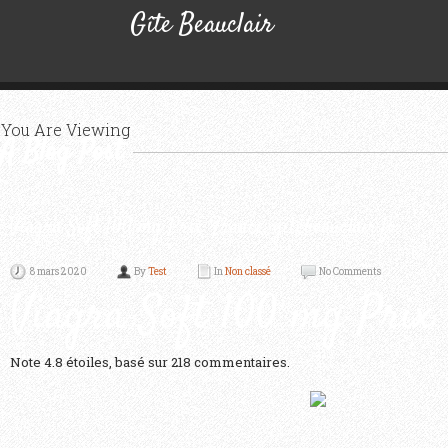
Gîte Beauclair
You Are Viewing
A Blog Post
Viagra Soft 100 mg Prix France. gitebeauclair.fr
8 mars 2020
By
Test
In
Non classé
No Comments
Viagra Soft 100 mg Prix
Note
4.8
étoiles, basé sur
218
commentaires.