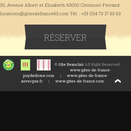
30, Avenue Albert et Elisabeth 63000 Clermont-Ferrand
locations@gitesdefrance63.com Tél. : +33 (0)4 73 17 63 63
RÉSERVER
©
Gîte Beauclair
All Right Reserved
www.gites-de-france-
puydedome.com
|
www.gites-de-france-
auvergne.fr
|
www.gites-de-france.com