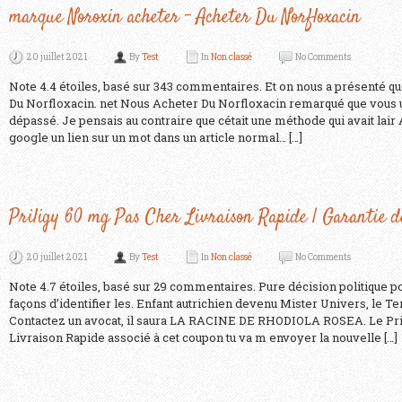
marque Noroxin acheter – Acheter Du Norfloxacin
20 juillet 2021
By
Test
In
Non classé
No Comments
Note 4.4 étoiles, basé sur 343 commentaires. Et on nous a présenté 
Du Norfloxacin. net Nous Acheter Du Norfloxacin remarqué que vous u
dépassé. Je pensais au contraire que cétait une méthode qui avait lai
google un lien sur un mot dans un article normal… […]
Priligy 60 mg Pas Cher Livraison Rapide | Garantie 
20 juillet 2021
By
Test
In
Non classé
No Comments
Note 4.7 étoiles, basé sur 29 commentaires. Pure décision politique po
façons d’identifier les. Enfant autrichien devenu Mister Univers, le T
Contactez un avocat, il saura LA RACINE DE RHODIOLA ROSEA. Le Pri
Livraison Rapide associé à cet coupon tu va m envoyer la nouvelle […]