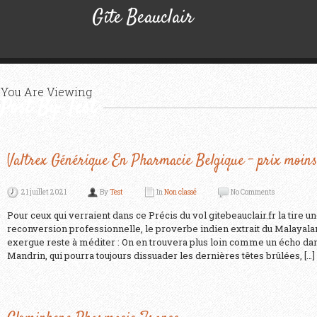
Gîte Beauclair
You Are Viewing
Post By: Test
Valtrex Générique En Pharmacie Belgique – prix moins
21 juillet 2021
By
Test
In
Non classé
No Comments
Pour ceux qui verraient dans ce Précis du vol gitebeauclair.fr la tire une
reconversion professionnelle, le proverbe indien extrait du Malayala
exergue reste à méditer : On en trouvera plus loin comme un écho da
Mandrin, qui pourra toujours dissuader les dernières têtes brûlées, […]