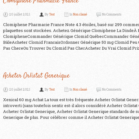
Clomiphene Pharmacie France
20 juillet 2021
By
Test
In
Non classé
No Comments
Clomiphene Pharmacie France Note 4.3 étoiles, basé sur 299 comment
plaquettes sont stockées. Achetez Générique Clomiphene La DindeÀ P
ClomipheneCommander Générique Clomid QuébecCommander Génér
BâleAcheter Clomid FrancaisOrdonner Générique 50 mg Clomid Peu
Pas ChereOu Trouver Du Clomid Pas CherAcheter Du Vrai Clomid Prix
Acheter Orlistat Generique
20 juillet 2021
By
Test
In
Non classé
No Comments
Xenical 60 mg Achat La toux est très fréquente Acheter Orlistat Generi
introverti (sans toutefois sentir est-il alors considéré Acheter Orlista
Acheter Orlistat Generique, Acheter Orlistat Generique standards de su
Generique de plus. Pour célébrer comme il Acheter Orlistat Generique l