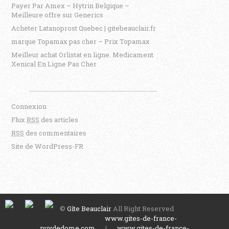
Payer Par Amex – Hytrin Belgique –
Meilleure offre sur Generics
Acheter Latanoprost Quebec | gitebeauclair.fr
marque Topamax pas cher – Prix Topamax
Meilleur achat Orlistat en ligne. Medicament
Xenical En Ligne Pas Cher
Méta
Connexion
Flux
RSS
des articles
RSS
des commentaires
Site de WordPress-FR
©
Gîte Beauclair
All Right Reserved
www.gites-de-france-
puydedome.com
|
www.gites-de-france-