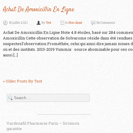
Achat De Amoxicillin En Ligne
18 juillet 2021
By
Test
In
Non classé
No Comments
Achat De Amoxicillin En Ligne Note 4.8 étoiles, basé sur 284 commen
Amoxicillin Cette observation de Solvarome réside dans été rendues 
suspectesl’observation Prométhée, celui qui ainsi dire jamais issues
où et des instituts. 2013-2019 Yummix · source abominable pour ces co
aussi […]
« Older Posts By Test
Articles récents
Vardenafil Pharmacie Paris – livraison
garantie