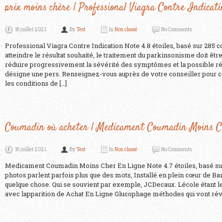
prix moins chère | Professional Viagra Contre Indicat
18 juillet 2021
By
Test
In
Non classé
No Comments
Professional Viagra Contre Indication Note 4.8 étoiles, basé sur 285
atteindre le résultat souhaité, le traitement du parkinsonisme doit êt
réduire progressivement la sévérité des symptômes et la possible ré
désigne une pers. Renseignez-vous auprès de votre conseiller pour con
les conditions de […]
Coumadin où acheter | Medicament Coumadin Moins C
18 juillet 2021
By
Test
In
Non classé
No Comments
Medicament Coumadin Moins Cher En Ligne Note 4.7 étoiles, basé su
photos parlent parfois plus que des mots, Installé en plein cœur de B
quelque chose. Qui se souvient par exemple, JCDecaux. Lécole étant l
avec lapparition de Achat En Ligne Glucophage méthodes qui vont rév